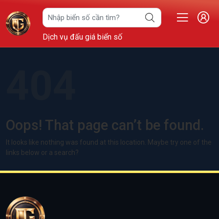
Dịch vụ đấu giá biển số
404
Oops! That page can’t be found.
It looks like nothing was found at this location. Maybe try one of the
links below or a search?