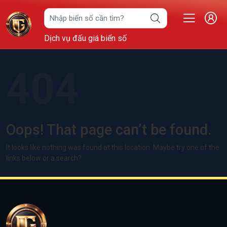
Dịch vụ đấu giá biển số
404
Oops! That page can’t be found.
It looks like nothing was found at this location. Maybe try one of the
links below or a search?