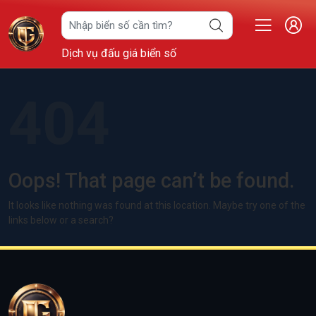
Dịch vụ đấu giá biển số
404
Oops! That page can’t be found.
It looks like nothing was found at this location. Maybe try one of the
links below or a search?